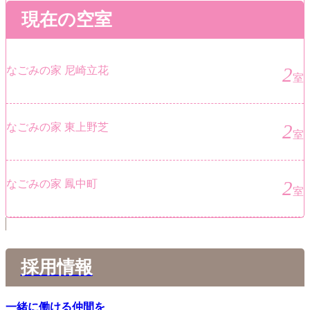
現在の空室
2
なごみの家 尼崎立花
室
2
なごみの家 東上野芝
室
2
なごみの家 鳳中町
室
採用情報
一緒に働ける仲間を