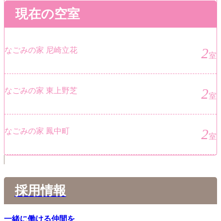
現在の空室
2
なごみの家 尼崎立花
室
2
なごみの家 東上野芝
室
2
なごみの家 鳳中町
室
採用情報
一緒に働ける仲間を