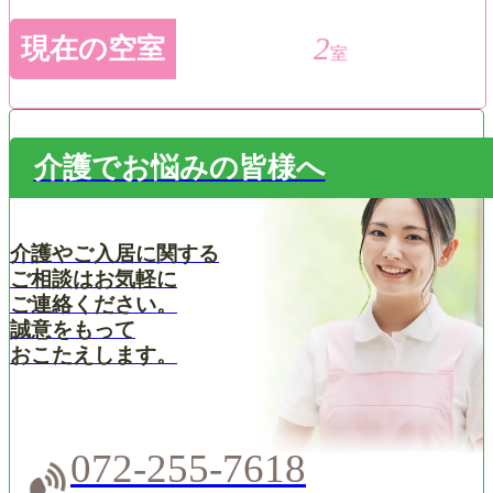
2
現在の空室
室
介護でお悩みの皆様へ
介護やご入居に関する
ご相談はお気軽に
ご連絡ください。
誠意をもって
おこたえします。
072-255-7618