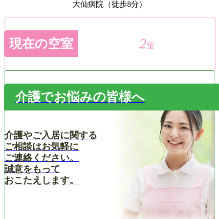
大仙病院（徒歩8分）
2
現在の空室
室
介護でお悩みの皆様へ
介護やご入居に関する
ご相談はお気軽に
ご連絡ください。
誠意をもって
おこたえします。